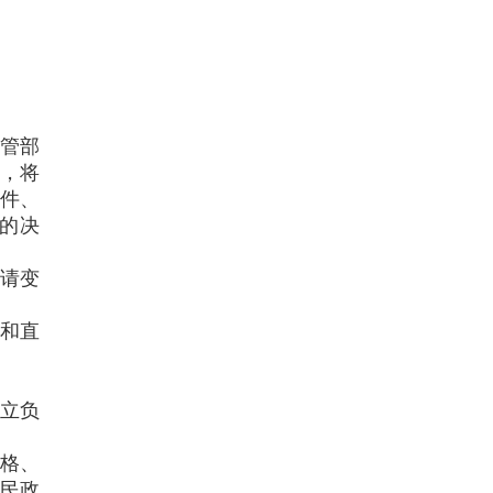
管部
内，将
件、
的决
请变
和直
立负
格、
民政