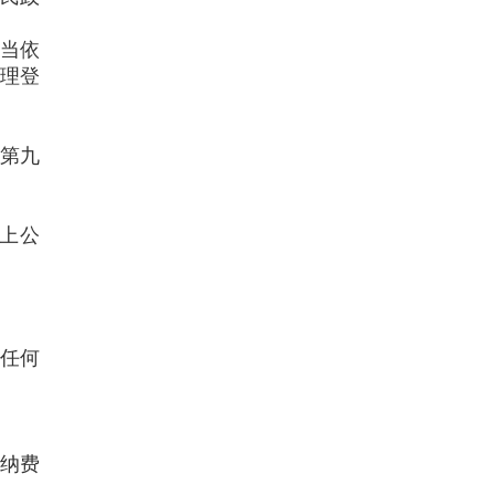
当依
理登
第九
上公
任何
纳费