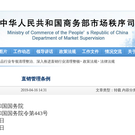
图片
工作动态
领导讲话
政策法规
工作文件
情况交流
关
食品行业专项清理整治、深入推进直销行业清理整顿
>
政策法规
>
法律法规
直销管理条例
2019-04-16 14:31
文章类型：
转载
内容分
和国国务院
国务院令第443号
3日
1日